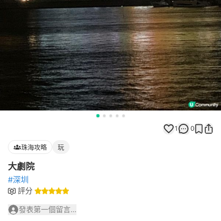
1
0
珠海攻略
玩
大劇院
#深圳
評分
發表第一個留言...