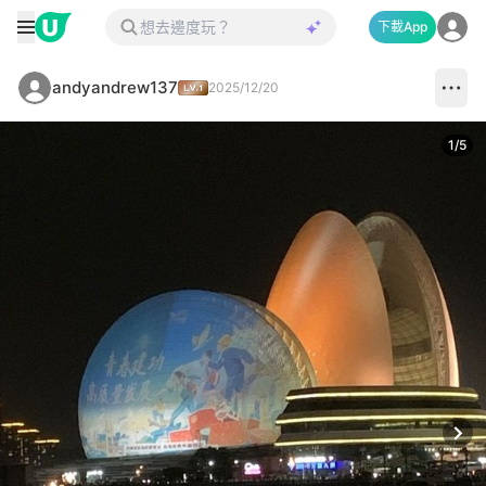
下載App
andyandrew137
2025/12/20
1
/
5
Next