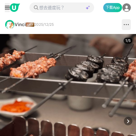
下載App
Vinci
2025/12/25
1
/
5
Next