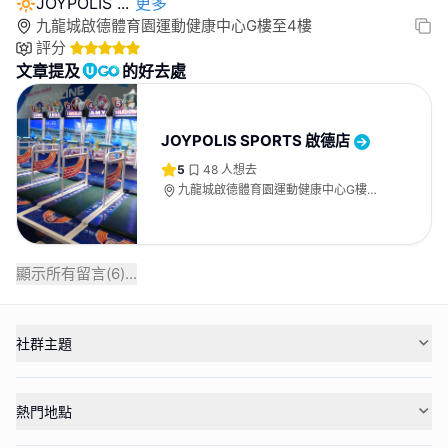
🔆JOYPOLIS
...
更多
九龍城啟德體育園運動健康中心G樓至4樓
評分
文章提及
的好去處
JOYPOLIS SPORTS 啟德店
5
48
人想去
九龍城啟德體育園運動健康中心G樓至4
樓
顯示所有留言(
6
)...
社群主題
熱門地點