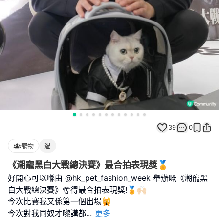
39
0
寵物
貓
《潮寵黑白大戰總決賽》最合拍表現獎🏅
好開心可以喺由 @hk_pet_fashion_week 舉辦嘅《潮寵黑
白大戰總決賽》奪得最合拍表現獎!🏅🙌🏻
今次比賽我又係第一個出場🙀
今次對我同奴才嚟講都
...
更多