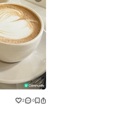
Next slide
2
0