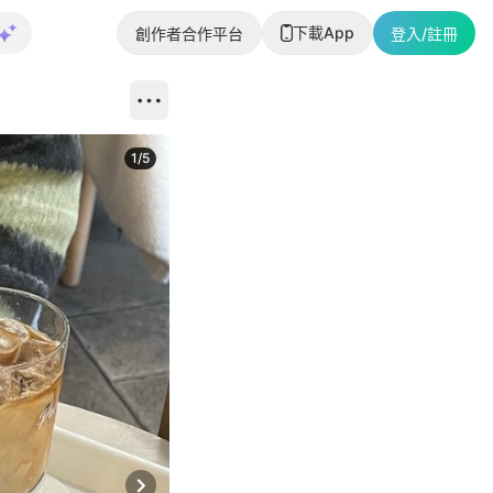
下載App
創作者合作平台
登入/註冊
1
/
5