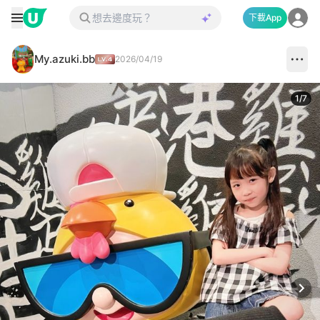
下載App
My.azuki.bb
2026/04/19
1
/
7
Next