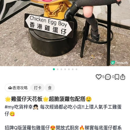
5
0
香港攻略
打卡
食
🌟雞蛋仔天花板🌟超脆菠蘿包配搭🤤
#my吃貨梓幸👧🏻 每次經過都必吃小店‼️上環人氣手工雞蛋
仔😋
招牌Q版菠蘿包雞蛋仔😍開放式㕑房🔥睇實每底蛋仔都系