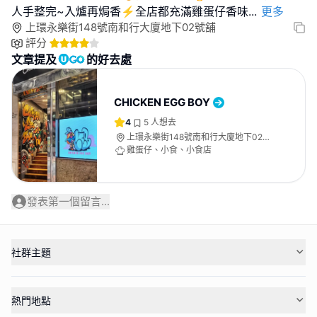
人手整完~入爐再焗香⚡️全店都充滿雞蛋仔香味
...
更多
上環永樂街148號南和行大廈地下02號舖
評分
文章提及
的好去處
CHICKEN EGG BOY
4
5
人想去
上環永樂街148號南和行大廈地下02號
舖
雞蛋仔、小食、小食店
發表第一個留言...
社群主題
熱門地點