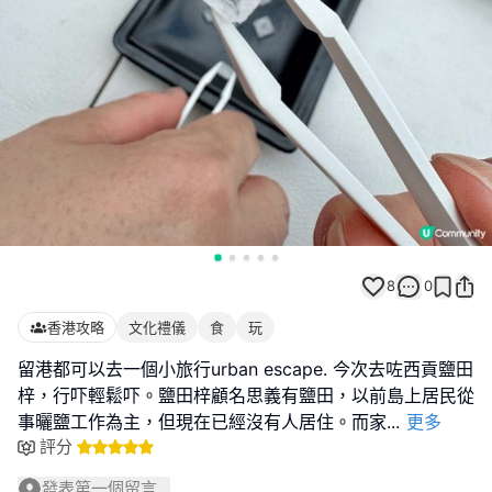
8
0
香港攻略
文化禮儀
食
玩
留港都可以去一個小旅行urban escape. 今次去咗西貢鹽田
梓，行吓輕鬆吓。鹽田梓顧名思義有鹽田，以前島上居民從
事曬鹽工作為主，但現在已經沒有人居住。而家
...
更多
評分
發表第一個留言...