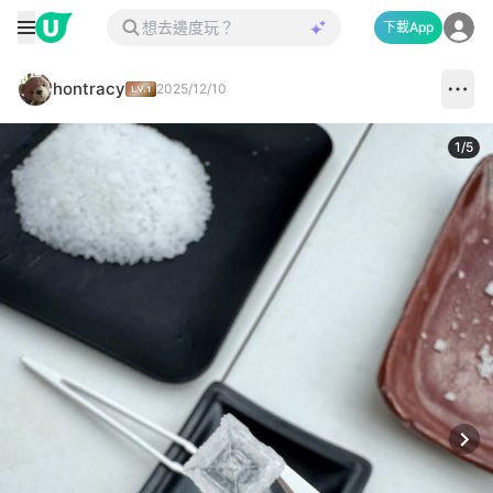
下載App
hontracy
2025/12/10
1
/
5
Next