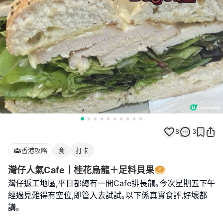
8
3
香港攻略
食
打卡
灣仔人氣Cafe｜桂花烏龍＋足料貝果🥯
灣仔返工地區,平日都總有一間Cafe排長龍｡今次星期五下午
經過見難得有空位,即管入去試試｡以下係真實食評,好壞都
講｡