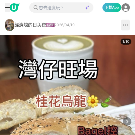
下載App
經濟艙的日與夜
2026/04/19
1
/
10
Next