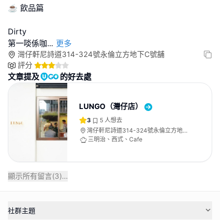
☕️ 飲品篇
Dirty
第一啖係咖
...
更多
灣仔軒尼詩道314-324號永倫立方地下C號舖
評分
文章提及
的好去處
LUNGO（灣仔店）
3
5
人想去
灣仔軒尼詩道314-324號永倫立方地下
C號舖
三明治、西式、Cafe
顯示所有留言(
3
)...
社群主題