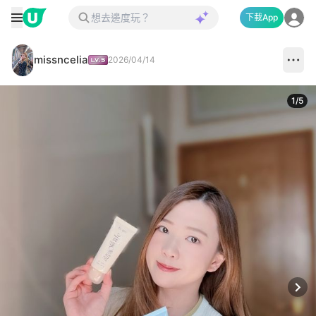
下載App
missncelia
2026/04/14
1
/
5
Next