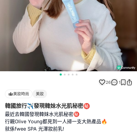
26
1
美妝時尚
美妝
韓國旅行✈️發現韓妹水光肌秘密㊙️
最近去韓國發現韓妹水光肌秘密㊙️
行親Olive Young都見到一人掃一支大熱產品🔥
就係fwee SPA 光澤妝前乳!