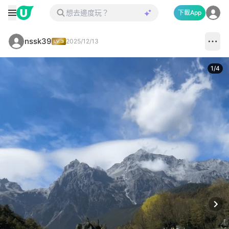
下載App
nssk39
2025/12/13
1
/
4
Next