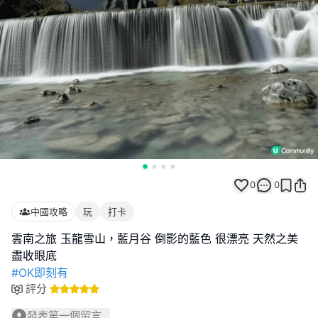
0
0
中國攻略
玩
打卡
雲南之旅 玉龍雪山，藍月谷 倒影的藍色 很漂亮 天然之美
#OK即刻有
評分
發表第一個留言...