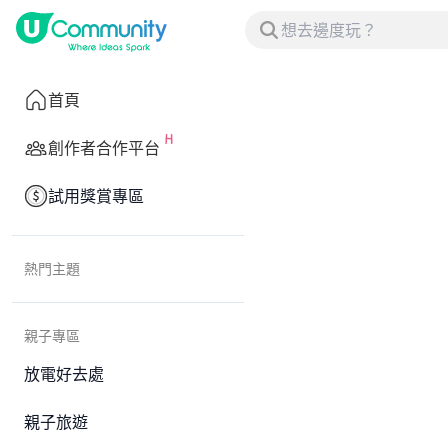
首頁
創作者合作平台
試用獎賞專區
熱門主題
親子專區
放電好去處
親子旅遊