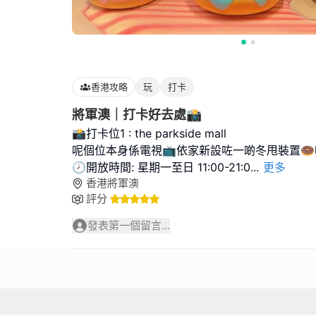
香港攻略
玩
打卡
將軍澳｜打卡好去處📸️
📸打卡位1 : the parkside mall
呢個位本身係電視📺依家新設咗一啲冬甩裝置🍩
🕗開放時間: 星期一至日 11:00-21:0
...
更多
香港將軍澳
評分
發表第一個留言...