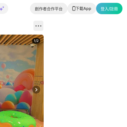
下載App
創作者合作平台
登入/註冊
1
/
2
即睇更多社
Next slide
返回帖文