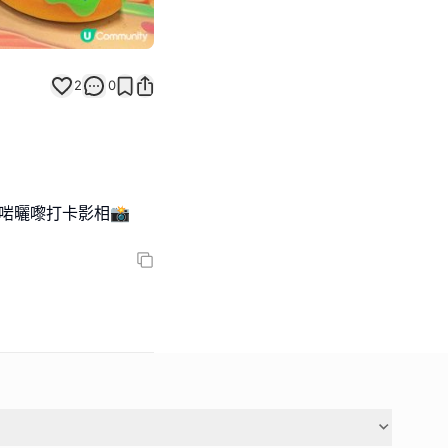
2
0
啱曬嚟打卡影相📸️