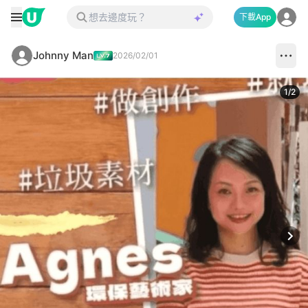
下載App
Johnny Man
2026/02/01
1
/
2
Next