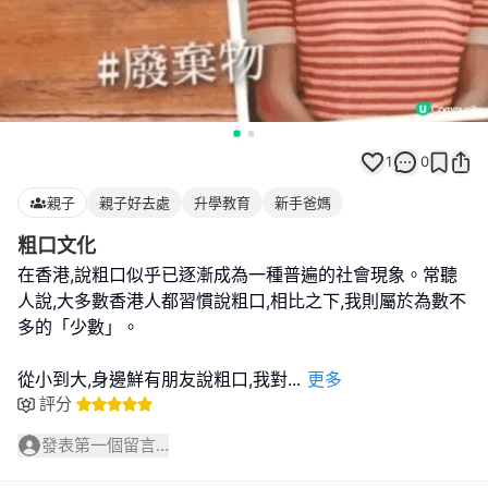
1
0
親子
親子好去處
升學教育
新手爸媽
粗口文化
在香港,說粗口似乎已逐漸成為一種普遍的社會現象。常聽
人說,大多數香港人都習慣說粗口,相比之下,我則屬於為數不
多的「少數」。
從小到大,身邊鮮有朋友說粗口,我對
...
更多
評分
發表第一個留言...