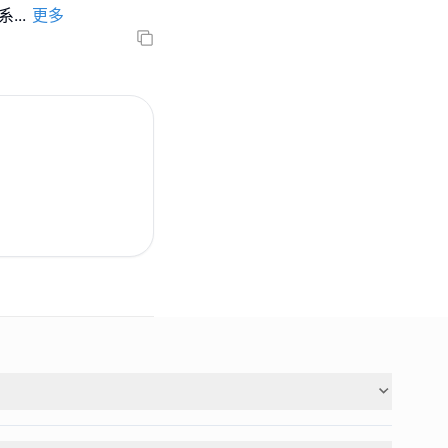
一系
...
更多