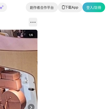
下載App
創作者合作平台
登入/註冊
1
/
6