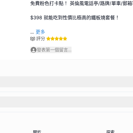
免費粉色打卡點！ 英倫風電話亭/路牌/單車/郵
$398 就能吃到性價比極高的鐵板燒套餐！
...
更多
評分
發表第一個留言...
關於
探索