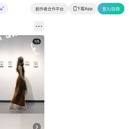
下載App
創作者合作平台
登入/註冊
1
/
5