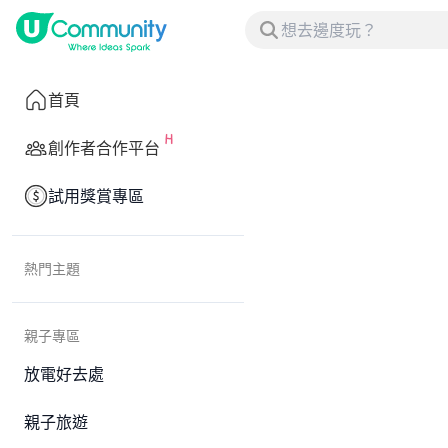
首頁
創作者合作平台
試用獎賞專區
熱門主題
親子專區
放電好去處
親子旅遊