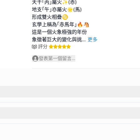
天干｢丙｣屬火✨(赤)
地支｢午｣亦屬火🌟(馬)
形成雙火相疊♋️
玄學上稱為｢赤馬年｣🔥🐴
這是一個火象極強的年份
象徵著巨大的變化與挑
...
更多
評分
發表第一個留言...