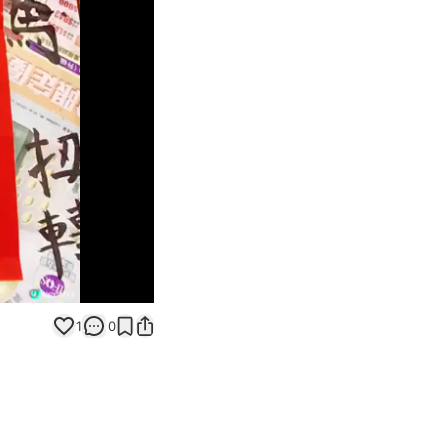
Unmute
1
0