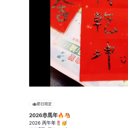
Loaded
:
100.00%
節日限定
2026赤馬年🔥🐴
2026 丙午年🌷🥳