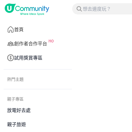
首頁
創作者合作平台
試用獎賞專區
熱門主題
親子專區
放電好去處
親子旅遊