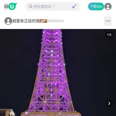
下載App
超愛朱正廷的我
2025/12/14
1
/
5
Next