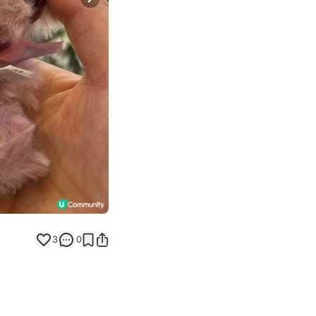
Next slide
3
0