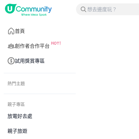
首頁
創作者合作平台
試用獎賞專區
熱門主題
親子專區
放電好去處
親子旅遊