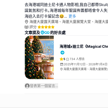
去海港城同迪士尼卡通人物影相,我自己都帶Skullp
誕氣氛和打卡｡海港城每年聖誕佈置都唔會令人失
海迫入去打卡留記念😆
...
更多
海運大廈露天廣場、海運大廈展覽大堂、海運大
評分
文章提及
的好去處
海港城x迪士尼《Magical Chr
5
734
人想去
2025年11月12日 - 2026年1月4日
海運大廈露天廣場、海運大廈展覽
地下中庭
發表第一個留言...