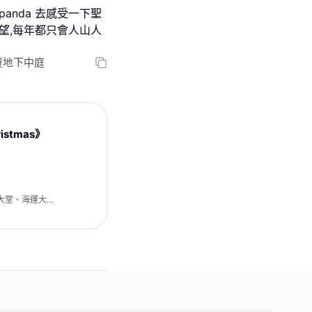
anda 去感受一下聖
望,每年都只會人山人
廈地下中庭
istmas》
大堂、海運大廈