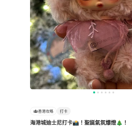
香港攻略
打卡
海港城迪士尼打卡📸！聖誕氣氛爆燈🎄！