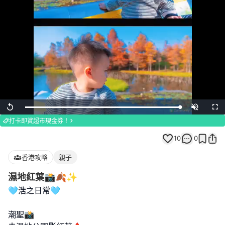
Loaded
:
Replay
Unmute
Full
100.00%
打卡即賞超市現金券！
10
0
香港攻略
親子
濕地紅葉📸🍂✨
🩵浩之日常🩵
潮聖📸