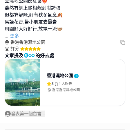
去濕地公園影紅葉🍁
雖然冇網上啲相靚到咁誇張
但都算靚嘅,好有秋冬氣息🍂
鳥語花香,帶小朋友去最岩
...
更多
香港香港濕地公園
評分
文章提及
的好去處
香港濕地公園
5
1
人想去
香港香港濕地公園
發表第一個留言...