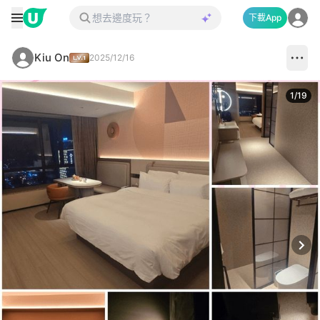
下載App
Kiu On
2025/12/16
1
/
19
Next