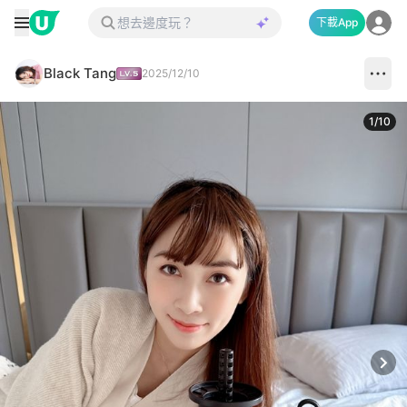
下載App
Black Tang
2025/12/10
1
/
10
Next