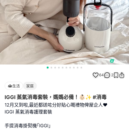
64
2
生活
家居
IGGI 蒸氣消毒套裝，媽媽必備！👶🏻✨ #消毒
12月又到啦,最近都送咗分好貼心嘅禮物俾屋企人❤️
IGGI 蒸氣消毒護理套裝
手提消毒掛熨機｢IGGI｣