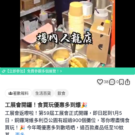
Loaded
:
Unmute
100.00%
【立即參加】免費參觀多個展覽！
38
0
著數報料
生活百貨
飲食
工展會開鑼！食買玩優惠多到爆🎉
工展會返嚟啦！第59屆工展會正式開鑼，即日起到1月5
日，銅鑼灣維多利亞公園有超過900個攤位，等你嚟盡情食
買玩！🎉 今年嘅優惠多到數唔晒，過百款產品低至10蚊
甚
...
更多