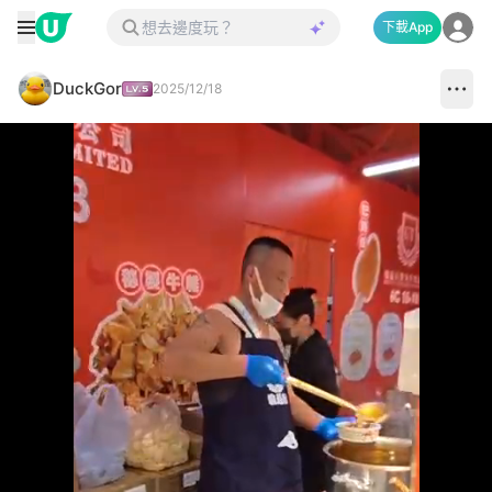
下載App
DuckGor
2025/12/18