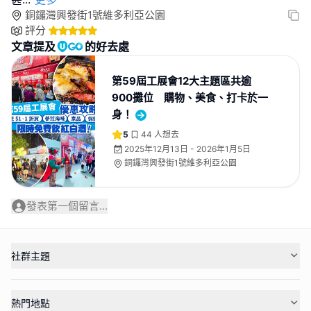
銅鑼灣興發街1號維多利亞公園
評分
文章提及
的好去處
第59屆工展會12大主題區共逾
900攤位 購物、美食、打卡於一
身！
5
44
人想去
2025年12月13日 - 2026年1月5日
銅鑼灣興發街1號維多利亞公園
發表第一個留言...
社群主題
熱門地點