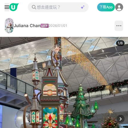
下載App
Juliana Chan
2026/01/01
1
/
6
Next