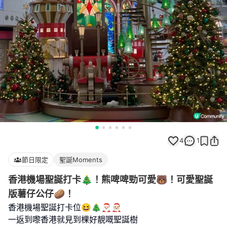
4
1
節日限定
聖誕Moments
香港機場聖誕打卡🎄！熊啤啤勁可愛🐻！可愛聖誕
版薯仔公仔🥔！
香港機場聖誕打卡位😆🎄🎅🏻🧑🏻‍🎄
一返到嚟香港就見到棵好靚嘅聖誕樹