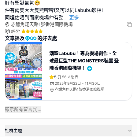
好有聖誕氣氛😆
仲有兩隻大大隻熊啤啤!又可以同Labubu影相!
同埋估唔到而家機場仲有勁
...
更多
赤鱲角翔天路1號香港國際機場
評分
文章提及
的好去處
潮聖Labubu！專為機場創作、全
球最巨型THE MONSTERS裝置 登
陸香港國際機場！
5
56
人想去
2025年9月22日 - 11月30日
赤鱲角翔天路1號香港國際機場
顯示所有留言(
1
)...
社群主題