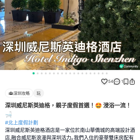
54
1
深圳攻略
玩
深圳威尼斯英迪格，親子度假首選！🤩 浸浴一流！
🛁
#北上度假計劃
深圳威尼斯英迪格酒店是一家位於南山華僑城的高端設計酒
店,融合威尼斯浪漫與深圳活力｡我們入住的豪華雙床房配有