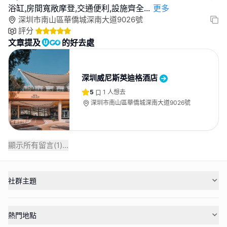
浴缸,房間寬敞摩登,交通便利,設施齊全
...
更多
深圳市南山區華僑城深南大道9026號
評分
文章提及
的好去處
深圳威尼斯英迪格酒店
5
1
人想去
深圳市南山區華僑城深南大道9026號
顯示所有留言(
1
)...
社群主題
熱門地點