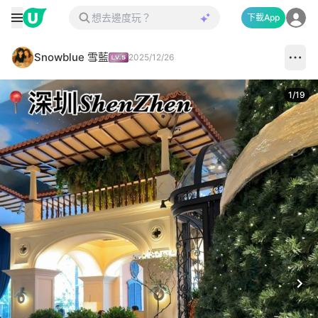
下載App
Snowblue 雪藍
2025/12/26
1
/
19
Next