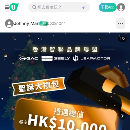
下載App
Johnny Man
2025/12/11
1
/
2
Next