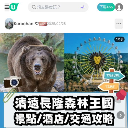
下載App
Kurochan ♡
2025/02/28
1
/
18
Next