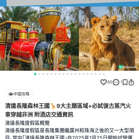
60
1
中國攻略
清遠長隆森林王國🦒9大主題區域+必試復古蒸汽火
車穿越非洲 附酒店交通資訊
清遠長隆度假區概覽
清遠長隆度假區是長隆集團繼廣州和珠海之後的又一大型項
目｡當中｢清遠長隆森林王國｣自2025年1月25日開始試營運,