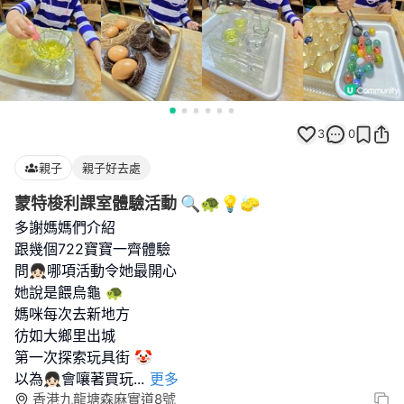
3
0
親子
親子好去處
蒙特梭利課室體驗活動 🔍🐢💡🧽
多謝媽媽們介紹
跟幾個722寶寶一齊體驗
問👧🏻哪項活動令她最開心
她說是餵烏龜 🐢
媽咪每次去新地方
彷如大鄉里出城
第一次探索玩具街 🤡
以為👧🏻會嚷著買玩
...
更多
香港九龍塘森麻實道8號