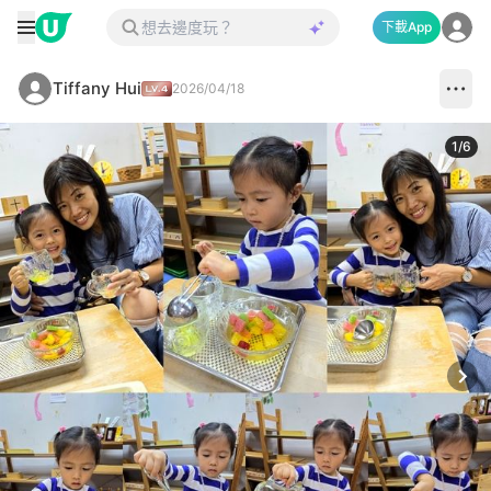
下載App
Tiffany Hui
2026/04/18
1
/
6
Next