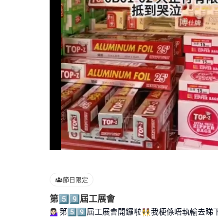
Loaded
:
100.00%
節日限定
第5️⃣9️⃣屆工展會
💁🏻‍♀️第5️⃣9️⃣屆工展會開鑼啦👯‍♀️我梗係唔執