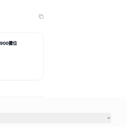
逾900攤位