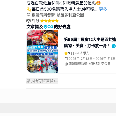
成過百款低至$10同$1嘅精選產品優惠🤩
💫每日首500名購票入場人士,仲可獲
...
更多
銅鑼灣興發街1號維多利亞公園
評分
文章提及
的好去處
第59屆工展會12大主題區共
購物、美食、打卡於一身！
5
44
人想去
2025年12月13日 - 2026年1月5日
銅鑼灣興發街1號維多利亞公園
顯示所有留言(
4
)...