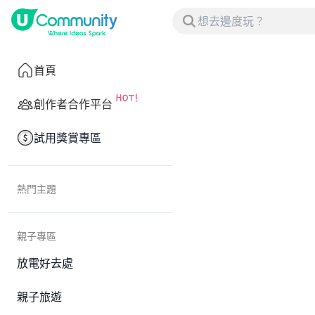
首頁
創作者合作平台
試用獎賞專區
熱門主題
親子專區
放電好去處
親子旅遊