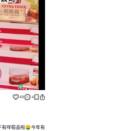
Unmute
49
4
輸去睇下有咩筍品啦🤑今年有