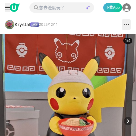
下載App
Krystal
2025/12/11
1
/
4
Next