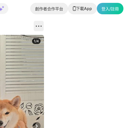
下載App
創作者合作平台
登入/註冊
1
/
4