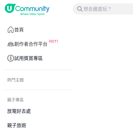
首頁
創作者合作平台
試用獎賞專區
熱門主題
親子專區
放電好去處
親子旅遊