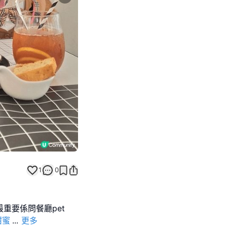
Next slide
1
0
, 最重要係問餐廳pet
甜蜜
...
更多