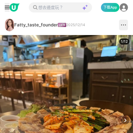
下載App
Fatty_taste_founder
2025/12/14
1
/
12
Next