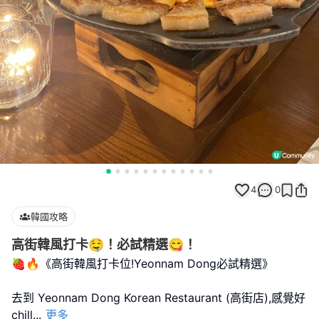
4
0
韓國攻略
高街韓風打卡🤤！必試精選😋！
🍓🔥《高街韓風打卡位!Yeonnam Dong必試精選》
去到 Yeonnam Dong Korean Restaurant (高街店),感覺好
chill
...
更多