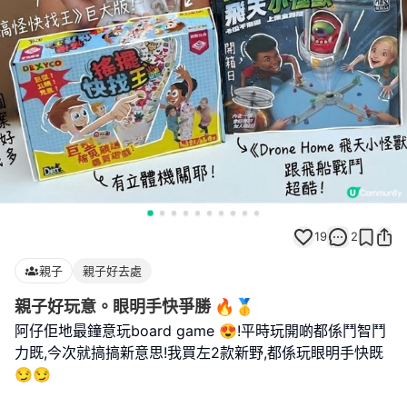
19
2
親子
親子好去處
親子好玩意。眼明手快爭勝 🔥🥇
阿仔佢地最鐘意玩board game 😍!平時玩開啲都係鬥智鬥
力既,今次就搞搞新意思!我買左2款新野,都係玩眼明手快既
😏😏