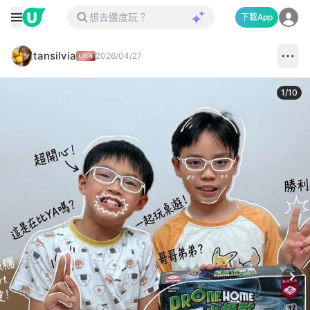
下載App
tansilvia
2026/04/27
1
/
10
Next