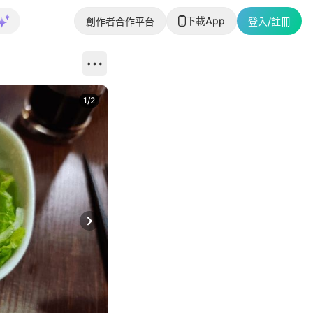
下載App
創作者合作平台
登入/註冊
1
/
2
即睇更多社
Next slide
返回帖文