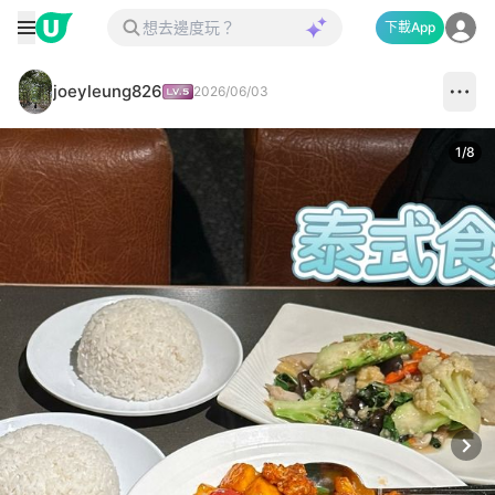
下載App
joeyleung826
2026/06/03
1
/
8
Next