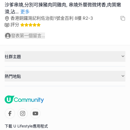
沙爹串燒,分別可揀豬肉同雞肉, 串燒外層微微烤香,肉質嫩
滑,沾
...
更多
香港銅鑼灣記利佐治街1號金百利 8樓 R2-3
評分
發表第一個留言...
社群主題
熱門地點
下載 U Lifestyle應用程式