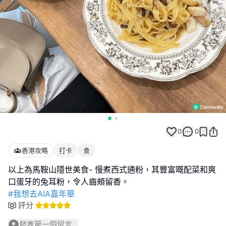
0
0
香港攻略
打卡
食
以上為馬鞍山隱世美食- 慢煮西式通粉，其豐富嘅配菜和爽
#我想去AIA嘉年華
評分
發表第一個留言...