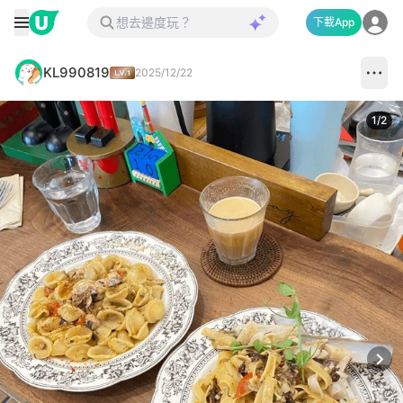
下載App
KL990819
2025/12/22
1
/
2
Next