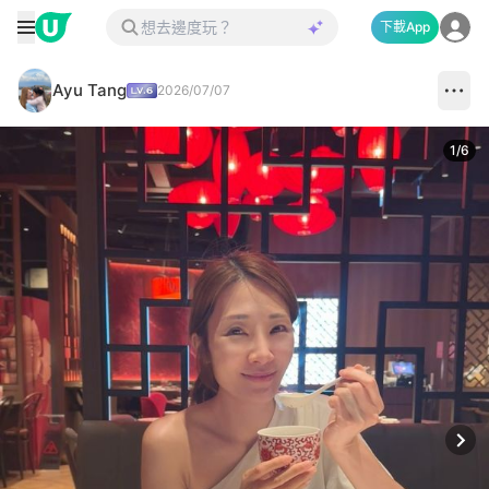
下載App
Ayu Tang
2026/07/07
1
/
6
Next