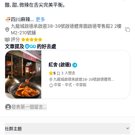
酸､甜､微辣在舌尖完美平衡｡
🍜四川麻辣
...
更多
九龍城啟德承啟道38-39號啟德體育園啟德零售館2 2樓
M2-210號舖
評分
文章提及
的好去處
紅舍 (啟德)
5
3
人想去
九龍城啟德承啟道38-39號啟德體育園
啟德零售館2 2樓M2-210號舖
中菜、中式、中菜館
發表第一個留言...
社群主題