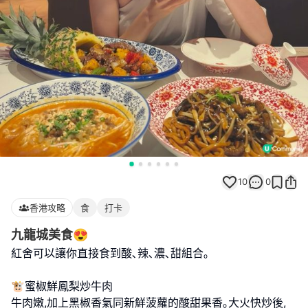
10
0
香港攻略
食
打卡
九龍城美食😍
紅舍可以讓你直接食到酸､辣､濃､甜組合｡
🐮蜜椒鮮鳳梨炒牛肉
牛肉嫩,加上黑椒香氣同新鮮菠蘿的酸甜果香｡大火快炒後,