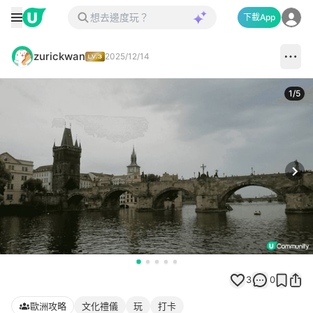
下載App
zurickwan
2025/12/14
1
/
5
Next
3
0
歐洲攻略
文化禮儀
玩
打卡