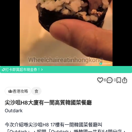
Loaded
:
Unmute
100.00%
打卡即賞超市現金券！
6
0
香港攻略
食
尖沙咀H8大廈有一間高質韓國菜餐廳
Outdark
今次介紹喺尖沙咀H8 17樓有一間韓國菜餐廳叫
「Outdark」，呢間「Outdark」喺韓國一共有54間分店，