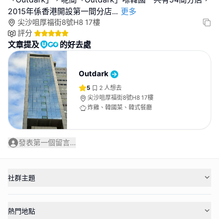
2015年係香港開設第一間分店
...
更多
尖沙咀厚福街8號H8 17樓
評分
文章提及
的好去處
Outdark
5
2
人想去
尖沙咀厚福街8號H8 17樓
炸雞、韓國菜、韓式餐廳
發表第一個留言...
社群主題
熱門地點