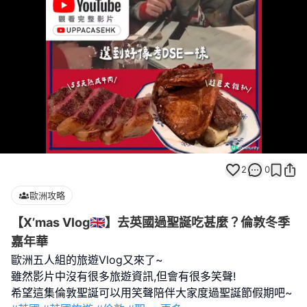
Loaded
:
Unmute
100.00%
2
0
歐洲攻略
【X’mas Vlog🇬🇧】去英國過聖誕吃甚麼？倫敦冬季
嘉年華
歐洲五人組的旅遊Vlog又來了~
雖然影片中沒有很多旅遊資訊,但會有很多笑聲!