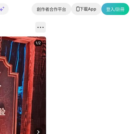
下載App
創作者合作平台
登入/註冊
1
/
2
即睇更多社