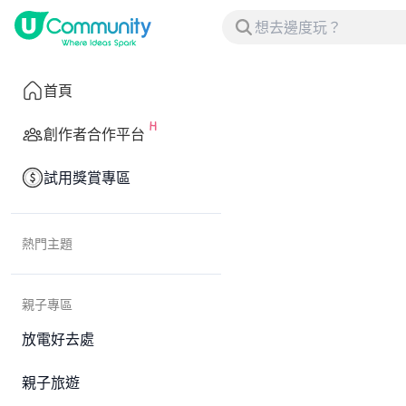
首頁
創作者合作平台
試用獎賞專區
熱門主題
親子專區
放電好去處
親子旅遊