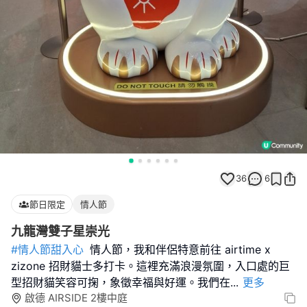
36
6
節日限定
情人節
九龍灣雙子星崇光
#情人節甜入心
情人節，我和伴侶特意前往 airtime x
zizone 招財貓士多打卡。這裡充滿浪漫氛圍，入口處的巨
型招財貓笑容可掬，象徵幸福與好運。我們在
...
更多
啟德 AIRSIDE 2樓中庭