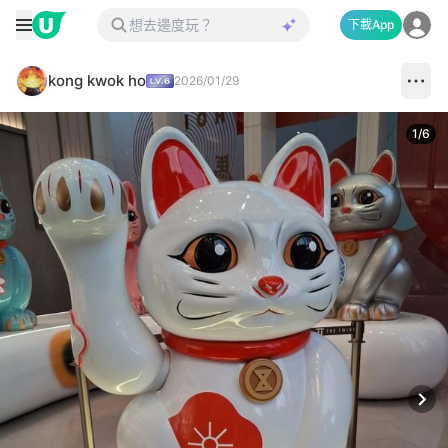
下載App
kong kwok ho
2026/01/29
1
/
6
Next