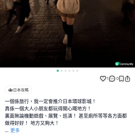
1
0
日本攻略
一個係旅行，我一定會推介日本環球影城！
真係一個大人小朋友都玩得開心嘅地方！
裏面無論機動遊戲、展覽、巡演！ 甚至廁所等等各方面都
...
更多