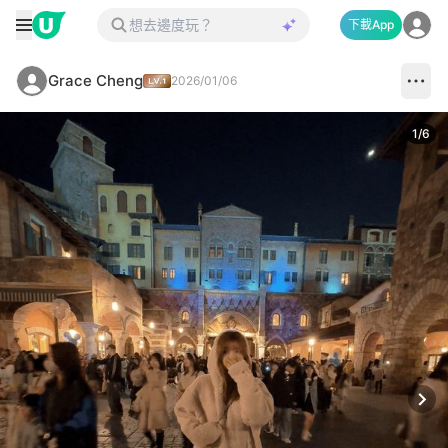
下載App
Grace Cheng
2026/01/06
1
/
6
Next