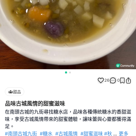
26
0
甜品
品味古城風情的甜蜜滋味
在南頭古城的九街尋找糖水店，品味各種傳統糖水的香甜滋
味，享受古城風情帶來的甜蜜體驗，讓味蕾與心靈都獲得滿
#南頭古城九街
#糖水
#古城風情
#甜蜜滋味
#秋
...
更多