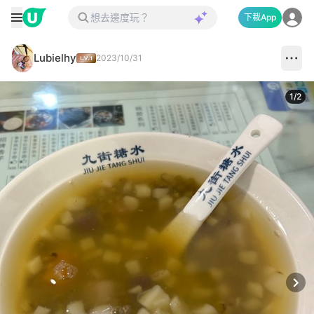
下載App
Lubielhy
2023/10/31
1
/
2
Next