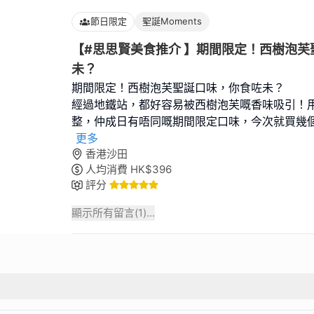
節日限定
聖誕Moments
【#思思賢美食推介 】期間限定！西樹泡芙
未？
期間限定！西樹泡芙聖誕口味，你食咗未？
經過地鐵站，都好容易被西樹泡芙嘅香味吸引！
整，仲成日有唔同嘅期間限定口味，今次就買幾個
更多
香港沙田
人均消費
HK$
396
評分
顯示所有留言(
1
)...