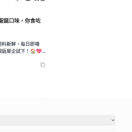
聖誕口味，你食咗
用料新鮮，每日即場
返屋企試下！🏠💖
...