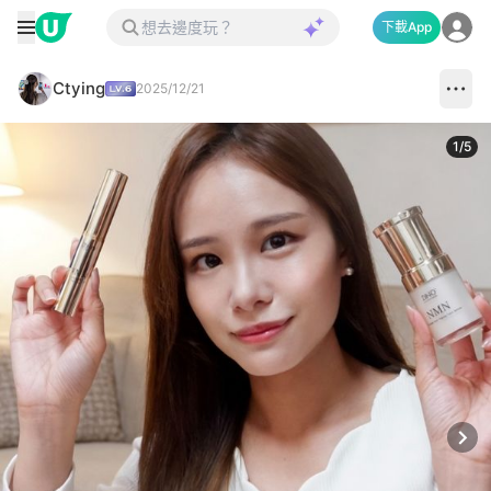
下載App
Ctying
2025/12/21
1
/
5
Next