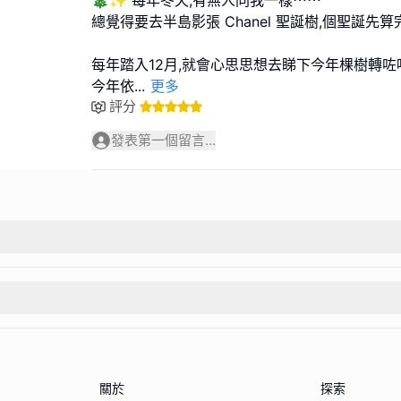
🎄✨ 每年冬天,有無人同我一樣⋯⋯
總覺得要去半島影張 Chanel 聖誕樹,個聖誕先算
每年踏入12月,就會心思思想去睇下今年棵樹轉咗
今年依
...
更多
評分
發表第一個留言...
關於
探索