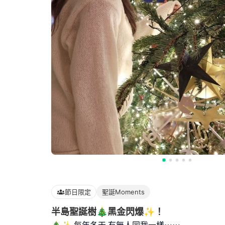
節日限定
聖誕Moments
半島聖誕樹🎄黑金閃爆✨！