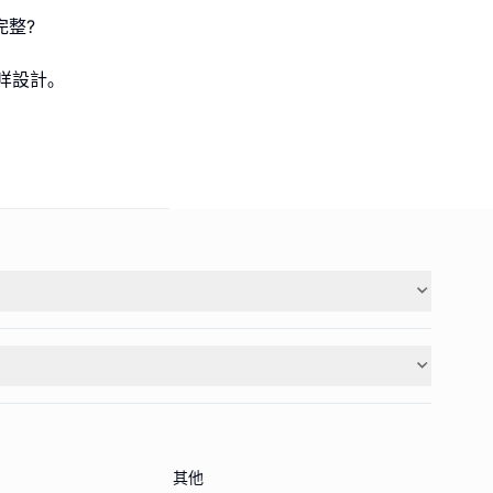
完整?
咩設計｡
其他