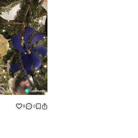
Next slide
8
0