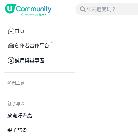
首頁
創作者合作平台
試用獎賞專區
熱門主題
親子專區
放電好去處
親子旅遊