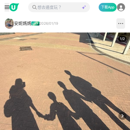
下載App
安妮媽媽
2026/01/19
1
/
2
Next