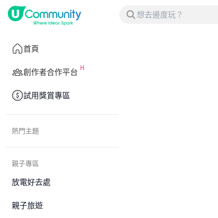
首頁
創作者合作平台
試用獎賞專區
熱門主題
親子專區
放電好去處
親子旅遊