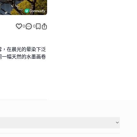
0
0
雪，在晨光的晕染下泛
同一幅天然的水墨画卷