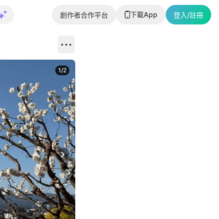
下載App
創作者合作平台
登入/註冊
1
/
2
即睇更多社
Next slide
返回帖文