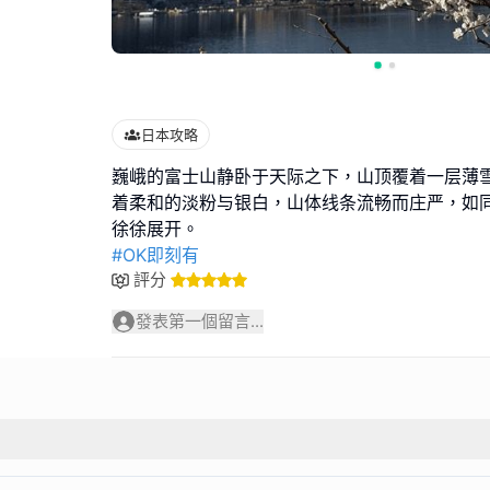
日本攻略
巍峨的富士山静卧于天际之下，山顶覆着一层薄
着柔和的淡粉与银白，山体线条流畅而庄严，如
#OK即刻有
評分
發表第一個留言...