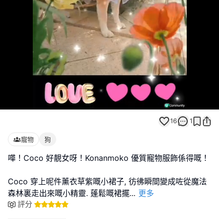
Loaded
:
Unmute
100.00%
16
1
寵物
狗
嘩！Coco 好靚女呀！Konanmoko 優質寵物服飾係得嘅！
Coco 穿上呢件薰衣草紫嘅小裙子, 彷彿瞬間變成咗從魔法
森林裏走出來嘅小精靈. 蓬鬆嘅裙擺
...
更多
評分