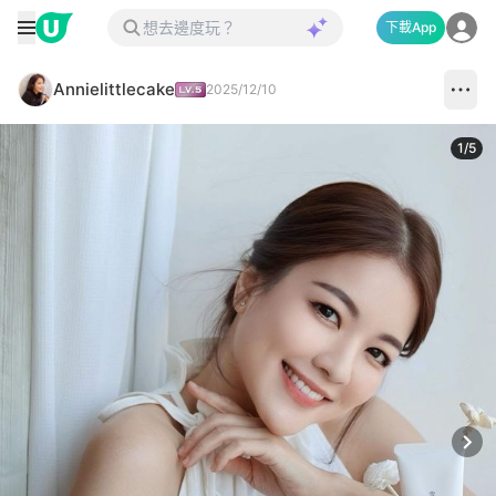
下載App
Annielittlecake
2025/12/10
1
/
5
Next